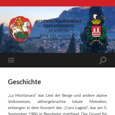
Deutsch-
italienischer
Freundeskreis
Suchfe
Mobile-
ein-/a
Menü
ein-/ausblenden
Geschichte
„La Montanara“ das Lied der Berge und andere alpine
Volksweisen, althergebrachte lokale Melodien,
erklangen in dem Konzert des „Coro Lagolo“, das am 5.
September 1986 in Bensheim stattfand. Der Grund für