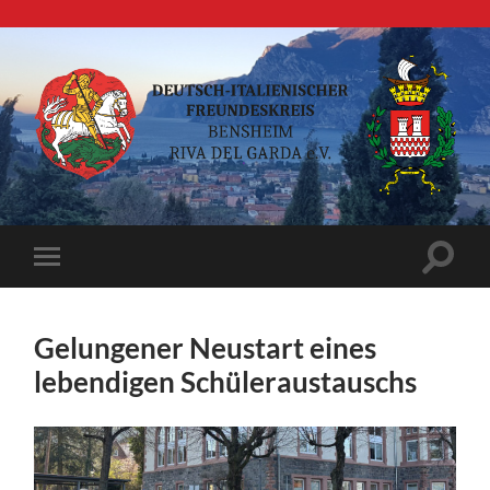
Deutsch-
italienischer
Freundeskreis
Suchfe
Mobile-
ein-/a
Menü
ein-/ausblenden
Gelungener Neustart eines
lebendigen Schüleraustauschs