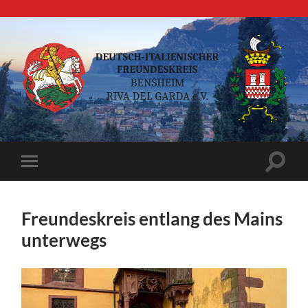
Deutsch-
italienischer
Freundeskreis
Suchfe
Mobile-
ein-/a
Menü
ein-/ausblenden
Freundeskreis entlang des Mains
unterwegs